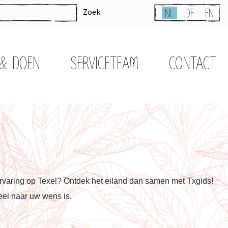
Zoek
NL
DE
EN
 & DOEN
SERVICETEAM
CONTACT
ervaring op Texel? Ontdek het eiland dan samen met Txgids!
eel naar uw wens is.