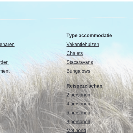
Type accommodatie
genaren
Vakantiehuizen
Chalets
rden
Stacaravans
ement
Bungalows
Reisgezelschap
2 personen
4 personen
6 personen
8 personen
Met hond