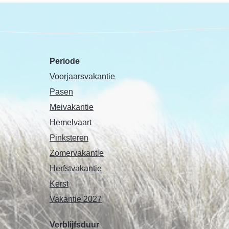
Periode
Voorjaarsvakantie
Pasen
Meivakantie
Hemelvaart
Pinksteren
Zomervakantie
Herfstvakantie
Kerst
Vakantie 2027
Verblijfsduur