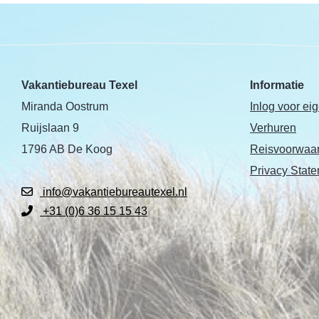
Vakantiebureau Texel
Informatie
Miranda Oostrum
Inlog voor ei
Ruijslaan 9
Verhuren
1796 AB De Koog
Reisvoorwaa
Privacy Stat
info@vakantiebureautexel.nl
+31 (0)6 36 15 15 43